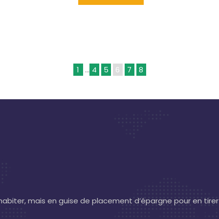
1
…
4
5
6
7
8
l’habiter, mais en guise de placement d’épargne pour en tirer