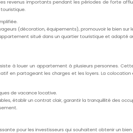
 des revenus importants pendant les périodes de forte affl
touristique.
mplifiée.
geurs (décoration, équipements), promouvoir le bien sur le
appartement situé dans un quartier touristique et adapté 
nsiste à louer un appartement à plusieurs personnes. Cette
tif en partageant les charges et les loyers. La colocation 
sques de vacance locative.
les, établir un contrat clair, garantir la tranquillité des oc
issement.
ssante pour les investisseurs qui souhaitent obtenir un bie