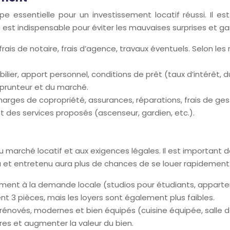
 essentielle pour un investissement locatif réussi. Il e
de est indispensable pour éviter les mauvaises surprises et gara
 frais de notaire, frais d’agence, travaux éventuels. Selon les
ilier, apport personnel, conditions de prêt (taux d’intérêt,
mprunteur et du marché.
harges de copropriété, assurances, réparations, frais de ges
et des services proposés (ascenseur, gardien, etc.).
marché locatif et aux exigences légales. Il est important de
 et entretenu aura plus de chances de se louer rapidement e
ment à la demande locale (studios pour étudiants, apparteme
t 3 pièces, mais les loyers sont également plus faibles.
rénovés, modernes et bien équipés (cuisine équipée, salle d
res et augmenter la valeur du bien.