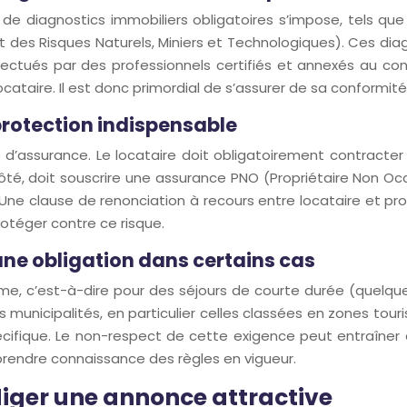
n de diagnostics immobiliers obligatoires s’impose, tels q
 des Risques Naturels, Miniers et Technologiques). Ces diagn
ffectués par des professionnels certifiés et annexés au co
ocataire. Il est donc primordial de s’assurer de sa conformité 
 protection indispensable
e d’assurance. Le locataire doit obligatoirement contracter 
n côté, doit souscrire une assurance PNO (Propriétaire No
e clause de renonciation à recours entre locataire et propr
rotéger contre ce risque.
une obligation dans certains cas
me, c’est-à-dire pour des séjours de courte durée (quelqu
s municipalités, en particulier celles classées en zones tour
ifique. Le non-respect de cette exigence peut entraîner d
prendre connaissance des règles en vigueur.
diger une annonce attractive