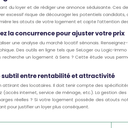
ontant du loyer et de rédiger une annonce séduisante. Ces d
oyer excessif risque de décourager les potentiels candidat
re les atouts de votre logement et capte l’attention des 
ez la concurrence pour ajuster votre prix
réaliser une analyse du marché locatif sénonais. Renseignez-v
ue. Des outils en ligne tels que SeLoger ou Logic-Immo p
 recherche un logement à Sens ? Cette étude vous permettr
subtil entre rentabilité et attractivité
 attirant des locataires. Il doit tenir compte des spécificit
z (accès internet, service de ménage, etc.). La gestion d
charges réelles ? Si votre logement possède des atouts 
nt pour justifier un loyer plus conséquent.