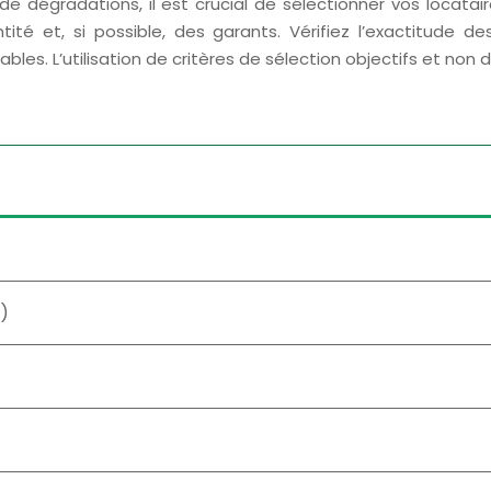
e dégradations, il est crucial de sélectionner vos locatair
entité et, si possible, des garants. Vérifiez l’exactitude
iables. L’utilisation de critères de sélection objectifs et non 
e)