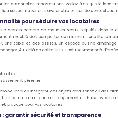
les potentielles imperfections. Veillez à ce que le locata
ieu sûr, car il pourrait s’avérer utile en cas de contestation.
onnalité pour séduire vos locataires
’un certain nombre de meubles requis, stipulés dans le 
ement meublé doit comporter au minimum : une literie incl
, une table et des assises, un espace cuisine aménagé (p
ien ménager. Au-delà de cette liste, il est recommandé d’am
.
ic cible.
vestissement pérenne.
moine local en intégrant des objets d’artisanat ou des cli
ble, tout comme un espace de rangement optimisé avec un d
e et pratique pour vos locataires.
 : garantir sécurité et transparence