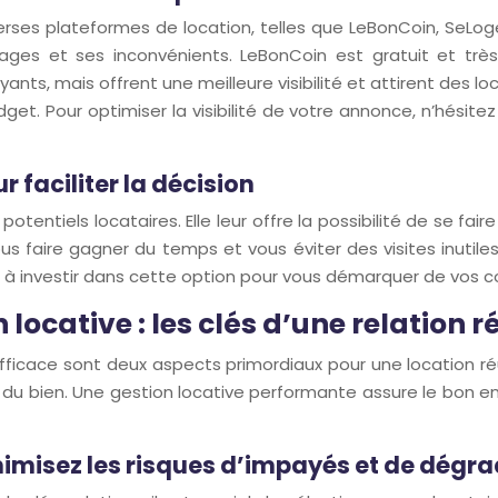
erses plateformes de location, telles que LeBonCoin, SeLoger
ges et ses inconvénients. LeBonCoin est gratuit et trè
s, mais offrent une meilleure visibilité et attirent des loc
get. Pour optimiser la visibilité de votre annonce, n’hésite
ur faciliter la décision
es potentiels locataires. Elle leur offre la possibilité de se
ous faire gagner du temps et vous éviter des visites inutile
as à investir dans cette option pour vous démarquer de vos c
 locative : les clés d’une relation r
e efficace sont deux aspects primordiaux pour une location 
s du bien. Une gestion locative performante assure le bon e
inimisez les risques d’impayés et de dégr