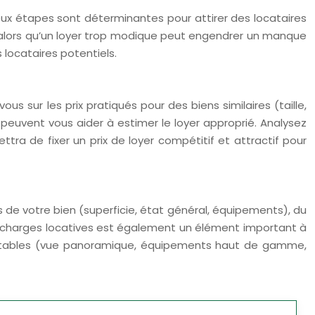
eux étapes sont déterminantes pour attirer des locataires
s, alors qu’un loyer trop modique peut engendrer un manque
locataires potentiels.
ous sur les prix pratiqués pour des biens similaires (taille,
euvent vous aider à estimer le loyer approprié. Analysez
a de fixer un prix de loyer compétitif et attractif pour
és de votre bien (superficie, état général, équipements), du
es charges locatives est également un élément important à
notables (vue panoramique, équipements haut de gamme,